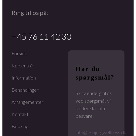
Ring til os på:
+45 76 11 42 30
Forside
Køb entré
Har du
spørgsmål?
Information
Behandlinger
Skriv endelig til os
ved spørgsmål, vi
Arrangementer
sidder klar til at
Kontakt
besvare.
Booking
info@esbjergwellness.dk