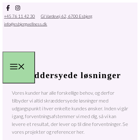
+45 76 11 42 30
Gl Vardevej 62, 6700 Esbjerg
info@esbjergwellness.dk
Skræddersyede løsninger
Vores kunder har alle forskellige behov, og derfor
tilbyder vi altid skræddersyede løsninger med
udgangspunkt i hver enkelte kundes ønsker. Inden vi går
i gang, forventningsafstemmer vi med dig, så vi kan
levere et resultat, der lever op til dine forventninger. Se
vores projekter og referencer her.