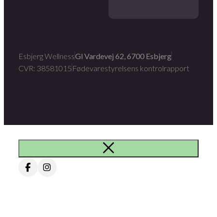
Esbjerg Wellness
Gl Vardevej 62, 6700 Esbjerg
CVR: 38581015
Fødevarestyrelsens kontrolrapport