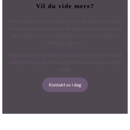
Vil du vide mere?
Finder du ikke nok informationer om din ønskede opgave
her på vores hjemmeside, er du altid meget velkommen til
at kontakte os til en uforpligtende snak og eventuelt et
tilbud på opgaven.
Ring til os på telefon
(+45) 00 00 00 00
eller send en mail til
navn@domæne.dk
. Vi besvarer din henvendelse hurtigst
muligt.
Kontakt os i dag