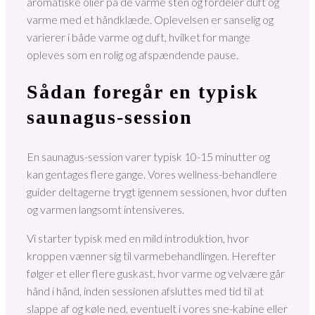
aromatiske olier på de varme sten og fordeler duft og
varme med et håndklæde. Oplevelsen er sanselig og
varierer i både varme og duft, hvilket for mange
opleves som en rolig og afspændende pause.
Sådan foregår en typisk
saunagus-session
En saunagus-session varer typisk 10-15 minutter og
kan gentages flere gange. Vores wellness-behandlere
guider deltagerne trygt igennem sessionen, hvor duften
og varmen langsomt intensiveres.
Vi starter typisk med en mild introduktion, hvor
kroppen vænner sig til varmebehandlingen. Herefter
følger et eller flere guskast, hvor varme og velvære går
hånd i hånd, inden sessionen afsluttes med tid til at
slappe af og køle ned, eventuelt i vores sne-kabine eller