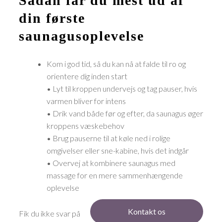
Sådan får du mest ud af
din første
saunagusoplevelse
Kom i god tid, så du kan nå at falde til ro og
orientere dig inden start
• Lyt til kroppen undervejs og tag pauser, hvis
varmen bliver for intens
• Drik vand både før og efter, da saunagus øger
kroppens væskebehov
• Brug pauserne til at køle ned i rolige
omgivelser eller sne-kabine, hvis det indgår
• Overvej at kombinere saunagus med
massage for en mere sammenhængende
oplevelse
Kontakt os
Fik du ikke svar på