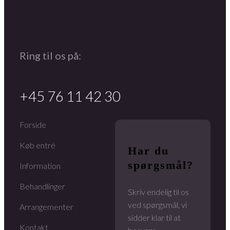
Ring til os på:
+45 76 11 42 30
Forside
Køb entré
Har du
spørgsmål?
Information
Behandlinger
Skriv endelig til os
ved spørgsmål, vi
Arrangementer
sidder klar til at
Kontakt