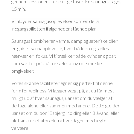
gennem sessionens forskellige faser. En s
aunagus tager
15 min.
Vi tilbyder saunagusoplevelser som en del af
indgangsbilletten ifølge nedenstående plan
Saunagus kombinerer varme, damp og æteriske olier i
en guidet saunaoplevelse, hvor både ro og fælles
nærvær er i fokus. Vi tiltrækker både kvinder og par,
som sætter pris på forkælelse og ro i smukke
omgivelser.
Vores skønne faciliteter egner sig perfekt til denne
form for wellness. Vi lægger vægt på, at du får mest
muligt ud af hver saunagus, uanset om du vælger at
deltage alene eller sammen med andre. Dette gælder
uanset om du bor i Esbjerg, Kolding eller Blåvand, eller
blot ønsker et afbræk fra hverdagen med ægte
velvære.