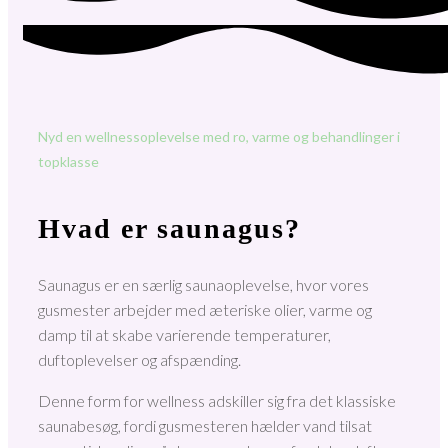
Nyd en wellnessoplevelse med ro, varme og behandlinger i
topklasse
Hvad er saunagus?
Saunagus er en særlig saunaoplevelse, hvor vores
gusmester arbejder med æteriske olier, varme og
damp til at skabe varierende temperaturer,
duftoplevelser og afspænding.
Denne form for wellness adskiller sig fra det klassiske
saunabesøg, fordi gusmesteren hælder vand tilsat