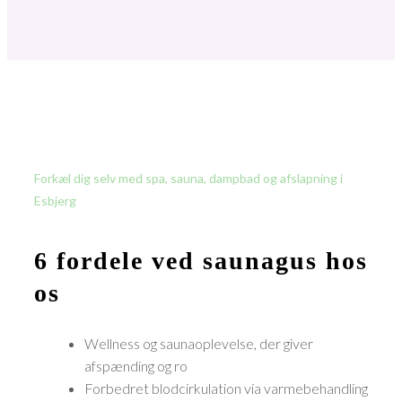
Forkæl dig selv med spa, sauna, dampbad og afslapning i
Esbjerg
6 fordele ved saunagus hos
os
Wellness og saunaoplevelse, der giver
afspænding og ro
Forbedret blodcirkulation via varmebehandling