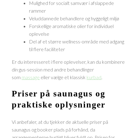
Mulighed for socialt samvær i afslappede
rammer
Veluddannede behandlere og hyggeligt miljø
Forskellige aromatiske olier for individuel
oplevelse
Del af et større wellness-område med adgang
til flere faciliteter
Er du interesseret i flere oplevelser, kan du kombinere
din gus-session med andre behandlinger
som
massage
eller vælge et klassisk
kurbad
.
Priser på saunagus og
praktiske oplysninger
Vi anbefaler, at du tjekker de aktuelle priser på
saunagus og booker plads på forhånd, da
arrangementerne hurtigt bliver fyldt op. Prisen for