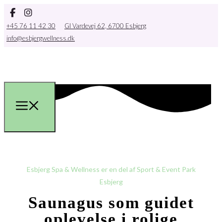
+45 76 11 42 30
Gl Vardevej 62, 6700 Esbjerg
info@esbjergwellness.dk
Esbjerg Spa & Wellness er en del af Sport & Event Park
Esbjerg
Saunagus som guidet
oplevelse i rolige