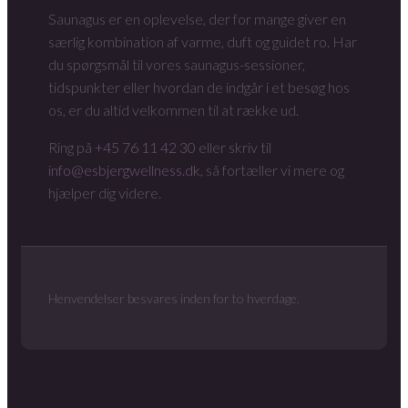
Saunagus er en oplevelse, der for mange giver en
særlig kombination af varme, duft og guidet ro. Har
du spørgsmål til vores saunagus-sessioner,
tidspunkter eller hvordan de indgår i et besøg hos
os, er du altid velkommen til at række ud.
Ring på
+45 76 11 42 30
eller skriv til
info@esbjergwellness.dk
, så fortæller vi mere og
hjælper dig videre.
Henvendelser besvares inden for to hverdage.