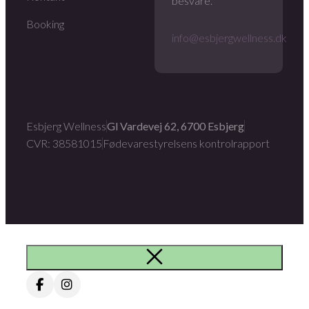
besvare.
Booking
info@esbjergwellness.dk
Esbjerg Wellness
Gl Vardevej 62, 6700 Esbjerg
CVR: 38581015
Fødevarestyrelsens kontrolrapport